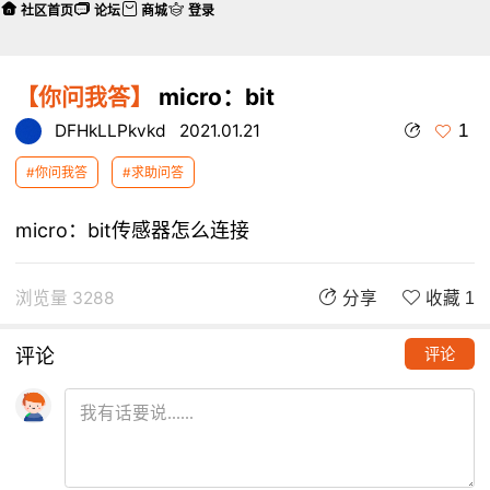
社区首页
论坛
商城
登录
【你问我答】
micro：bit
1
DFHkLLPkvkd
2021.01.21
#你问我答
#求助问答
micro：bit传感器怎么连接
浏览量 3288
分享
收藏 1
评论
评论