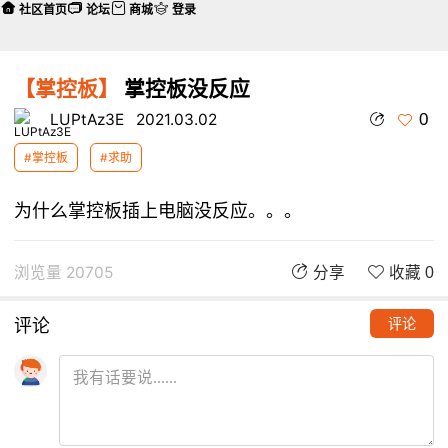
社区首页
论坛
商城
登录
【掌控板】
掌控板没反应
0
LUPtAz3E
2021.03.02
#掌控板
#求助
为什么掌控板插上电脑没反应。。。
浏览量 20705
分享
收藏 0
评论
评论