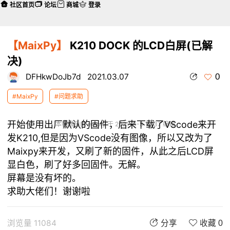
社区首页
论坛
商城
登录
【MaixPy】
K210 DOCK 的LCD白屏(已解
决)
0
DFHkwDoJb7d
2021.03.07
#MaixPy
#问题求助
开始使用出厂默认的固件，后来下载了VScode来开
本帖最后由 empty 于 2021-3-9 13:37 编辑
发K210,但是因为VScode没有图像，所以又改为了
Maixpy来开发，又刷了新的固件，从此之后LCD屏
显白色，刷了好多回固件。无解。
屏幕是没有坏的。
求助大佬们！谢谢啦
浏览量 11084
分享
收藏 0