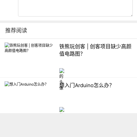
推荐阅读
铁熊玩创客 | 创客项目缺少高颜
值电路图？
想入门Arduino怎么办？
【掌控】mPython编程与教学
软件平台汇总