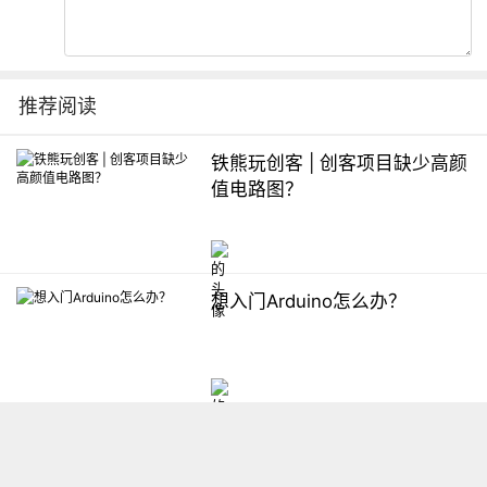
推荐阅读
铁熊玩创客 | 创客项目缺少高颜
值电路图？
想入门Arduino怎么办？
【掌控】mPython编程与教学
软件平台汇总