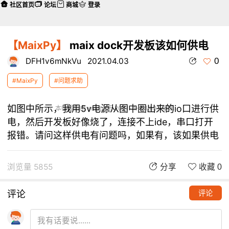
社区首页
论坛
商城
登录
【MaixPy】
maix dock开发板该如何供电
0
DFH1v6mNkVu
2021.04.03
#MaixPy
#问题求助
如图中所示，我用5v电源从图中圈出来的io口进行供
本帖最后由 empty 于 2021-4-3 18:37 编辑
电，然后开发板好像烧了，连接不上ide，串口打开
报错。请问这样供电有问题吗，如果有，该如果供电
浏览量 5855
分享
收藏 0
评论
评论