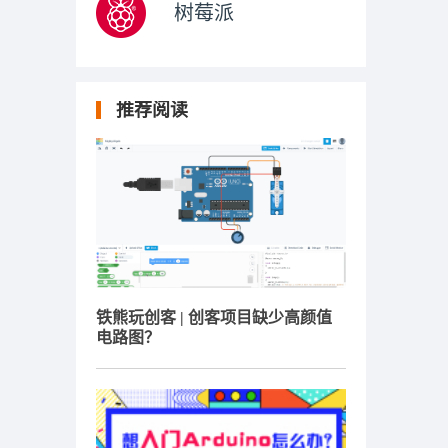
树莓派
推荐阅读
铁熊玩创客 | 创客项目缺少高颜值
电路图？