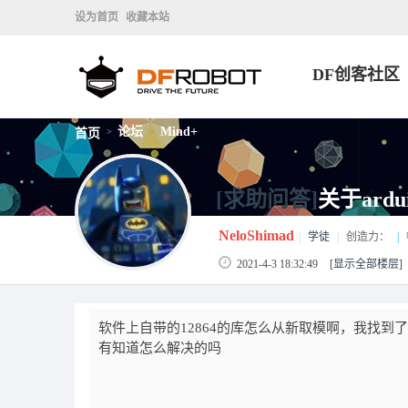
设为首页
收藏本站
DF创客社区
论坛
Mind+
首页
>
>
[求助问答]
关于ardu
NeloShimad
|
学徒
|
创造力：
|
2021-4-3 18:32:49
[显示全部楼层]
软件上自带的12864的库怎么从新取模啊，我找到了
有知道怎么解决的吗