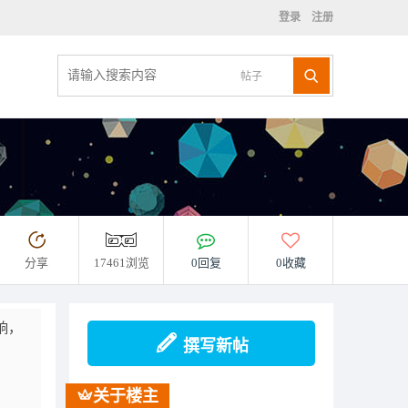
登录
注册
帖子
分享
17461浏览
0回复
0收藏
响，
撰写新帖
关于楼主