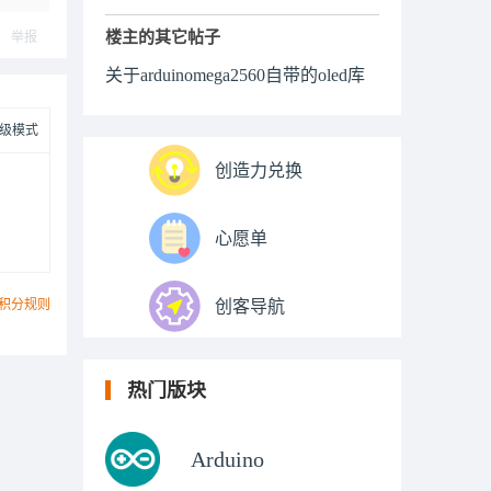
楼主的其它帖子
举报
关于arduinomega2560自带的oled库
级模式
创造力兑换
心愿单
积分规则
创客导航
热门版块
Arduino