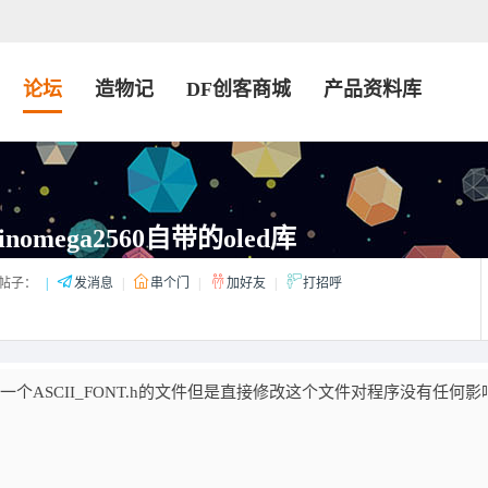
论坛
造物记
DF创客商城
产品资料库
inomega2560自带的oled库
帖子：
|
发消息
|
串个门
|
加好友
|
打招呼
一个ASCII_FONT.h的文件但是直接修改这个文件对程序没有任何影