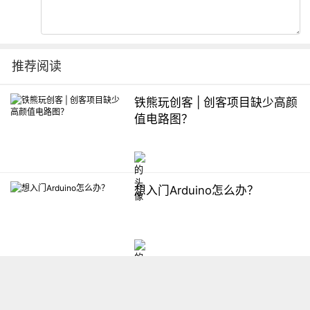
推荐阅读
铁熊玩创客 | 创客项目缺少高颜
值电路图？
想入门Arduino怎么办？
【掌控】mPython编程与教学
软件平台汇总