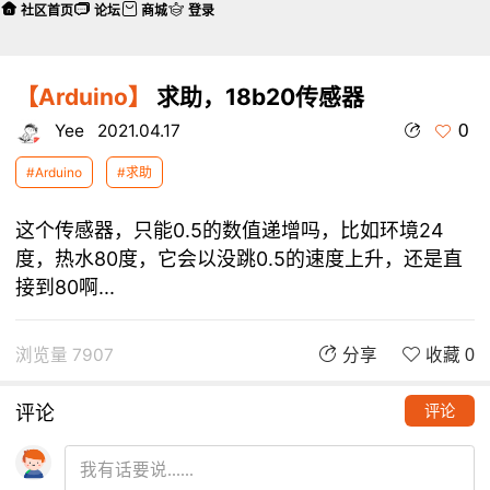
社区首页
论坛
商城
登录
【Arduino】
求助，18b20传感器
0
Yee
2021.04.17
#Arduino
#求助
这个传感器，只能0.5的数值递增吗，比如环境24
度，热水80度，它会以没跳0.5的速度上升，还是直
接到80啊...
浏览量 7907
分享
收藏 0
评论
评论