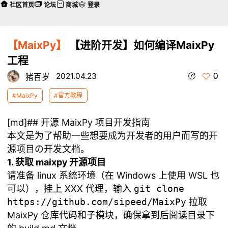
社区首页
论坛
商城
登录
【MaixPy】
【进阶开发】如何编译MaixPy
工程
0
2021.04.23
猪百岁
#MaixPy
#官方教程
[md]## 开源 MaixPy 项目开发指南
本文是为了帮助一些想要成为开发者的用户而写的开
源项目の开发文档。
1. 获取 maixpy 开源项目
请准备 linux 系统环境（在 Windows 上使用 WSL 也
可以），挂上 XXX 代理，输入
git clone
https://github.com/sipeed/MaixPy
拉取
MaixPy 仓库代码和子模块，确保拿到后阅读目录下