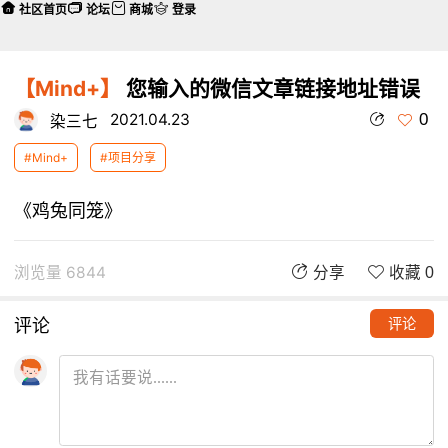
社区首页
论坛
商城
登录
【Mind+】
您输入的微信文章链接地址错误
0
2021.04.23
染三七
#Mind+
#项目分享
《鸡兔同笼》
浏览量 6844
分享
收藏 0
评论
评论