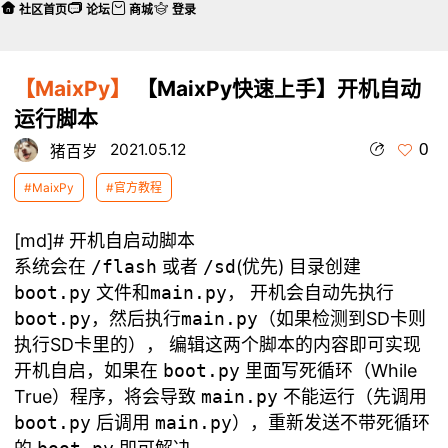
社区首页
论坛
商城
登录
【MaixPy】
【MaixPy快速上手】开机自动
运行脚本
0
2021.05.12
猪百岁
#MaixPy
#官方教程
[md]# 开机自启动脚本
系统会在
/flash
或者
/sd
(优先) 目录创建
boot.py
文件和
main.py
， 开机会自动先执行
boot.py
，然后执行
main.py
（如果检测到SD卡则
执行SD卡里的）， 编辑这两个脚本的内容即可实现
开机自启，如果在
boot.py
里面写死循环（While
True）程序，将会导致
main.py
不能运行（先调用
boot.py
后调用
main.py
），重新发送不带死循环