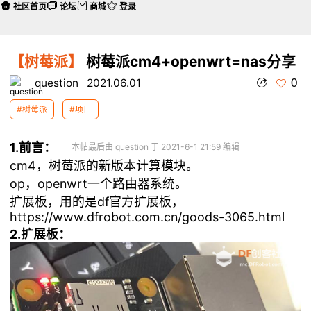
社区首页
论坛
商城
登录
【树莓派】
树莓派cm4+openwrt=nas分享
0
question
2021.06.01
#树莓派
#项目
1.前言：
本帖最后由 question 于 2021-6-1 21:59 编辑
cm4，树莓派的新版本计算模块。
op，openwrt一个路由器系统。
扩展板，用的是df官方扩展板，
https://www.dfrobot.com.cn/goods-3065.html
2.扩展板：