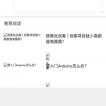
推荐阅读
铁熊玩创客 | 创客项目缺少高颜
值电路图？
想入门Arduino怎么办？
【掌控】mPython编程与教学
软件平台汇总