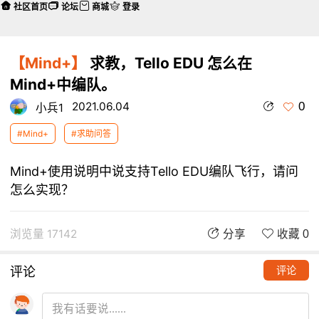
社区首页
论坛
商城
登录
【Mind+】
求教，Tello EDU 怎么在
Mind+中编队。
0
2021.06.04
小兵1
#Mind+
#求助问答
Mind+使用说明中说支持Tello EDU编队飞行，请问
怎么实现？
浏览量 17142
分享
收藏 0
评论
评论