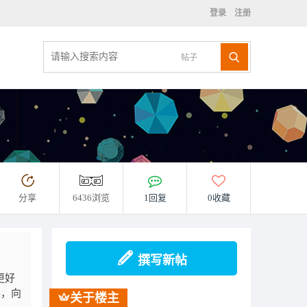
登录
注册
帖子
分享
6436浏览
1回复
0收藏
撰写新帖
更好
形，向
关于楼主