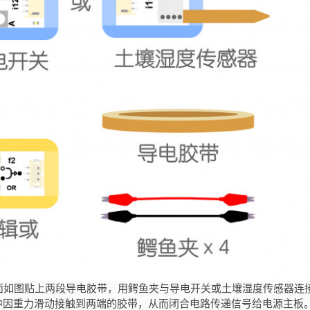
面如图贴上两段导电胶带，用鳄鱼夹与导电开关或土壤湿度传感器连
中因重力滑动接触到两端的胶带，从而闭合电路传递信号给电源主板