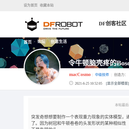
设为首页
收藏本站
DF创客社区
论坛
创意生活
首页
>
>
令牛顿脑壳疼的Bos
macCosmo
|
中级技师
|
创造力：
2021-6-25 10:52:05
[显示全部楼层]
本帖最后由 m
突发奇想想要制作一个表现重力现象的实体模型，
了。因为树冠和牛顿卷卷的头发形状的某种相似性（