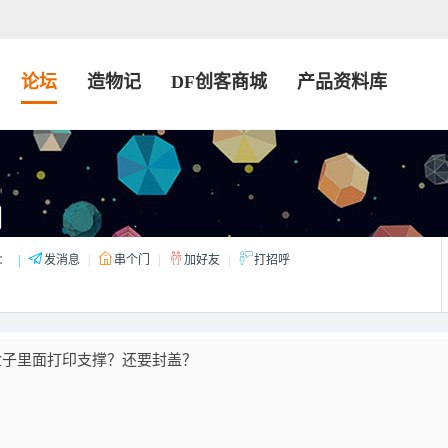
论坛
造物记
DF创客商城
产品资料库
们
：
|
发消息
|
串个门
|
加好友
|
打招呼
盒子里面打印支撑？还要封盖？