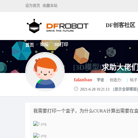
设为首页
收藏本站
DF创客社区
论坛
3D打印
首页
>
>
[3D模型]
求助大佬
falanbao
|
学徒
|
创造力：
|
帖子
2021-6-28 10:21:13
[显示全部楼层]
我需要打印一个盒子，为什么CURA计算出需要在