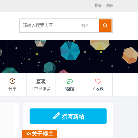
登录
注册
帖子
分享
17716浏览
6回复
0收藏
撰写新帖
关于楼主