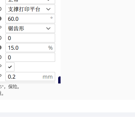
5°，保险。
重。