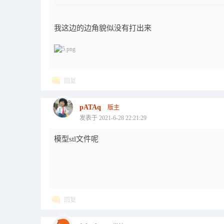
我这边的边角貌似没有打出来
回复
pATAq
版主
发表于 2021-6-28 22:21:29
模型stl文件呢
回复