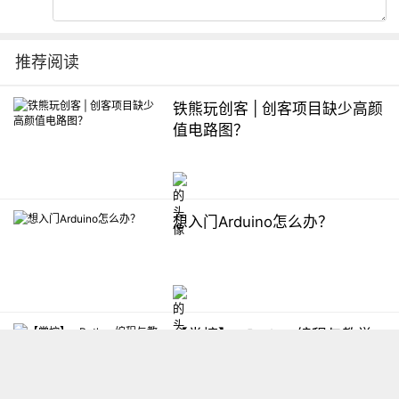
推荐阅读
铁熊玩创客 | 创客项目缺少高颜
值电路图？
想入门Arduino怎么办？
【掌控】mPython编程与教学
软件平台汇总