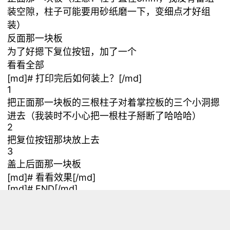
装空隙，柱子可能要用砂纸磨一下，变细点才好组
装）
反面那一块板
为了好摁下复位按钮，加了一个
看看全部
[md]# 打印完后如何装上？[/md]
1
把正面那一块板的三根柱子对着掌控板的三个小洞摁
进去（我装时不小心把一根柱子掰断了哈哈哈）
2
把复位按钮那块放上去
3
盖上后面那一块板
[md]# 看看效果[/md]
[md]# END[/md]
希望你能喜欢（毕竟做了那么多天）