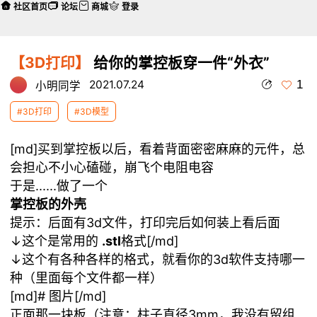
社区首页
论坛
商城
登录
【3D打印】
给你的掌控板穿一件“外衣”
1
2021.07.24
小明同学
#3D打印
#3D模型
[md]买到掌控板以后，看着背面密密麻麻的元件，总
会担心不小心磕碰，崩飞个电阻电容
于是......做了一个
掌控板的外壳
提示：后面有3d文件，打印完后如何装上看后面
↓这个是常用的
.stl
格式[/md]
↓这个有各种各样的格式，就看你的3d软件支持哪一
种（里面每个文件都一样）
[md]# 图片[/md]
正面那一块板（注意：柱子直径3mm，我没有留组