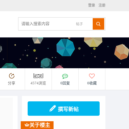
登录
注册
帖子
分享
4574浏览
0回复
0收藏
撰写新帖
关于楼主