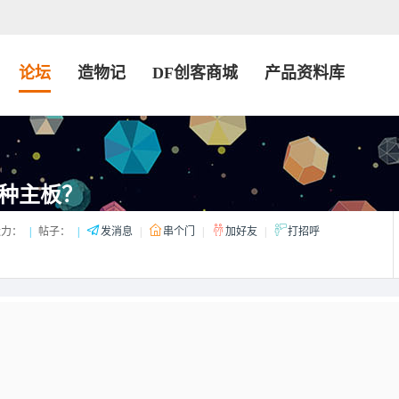
论坛
造物记
DF创客商城
产品资料库
种主板？
造力：
|
帖子：
|
发消息
|
串个门
|
加好友
|
打招呼