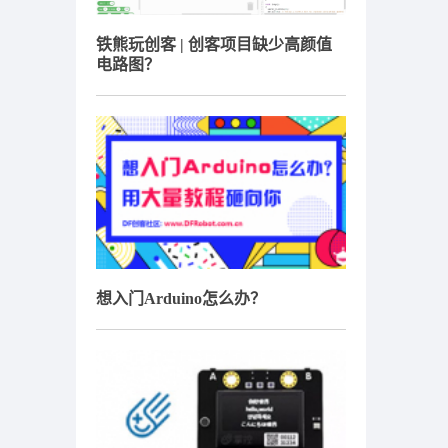
铁熊玩创客 | 创客项目缺少高颜值
电路图？
想入门Arduino怎么办？