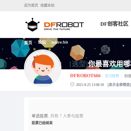
设为首页
收藏本站
DF创客社区
论坛
micro:bit
首页
>
>
[选型]
你最喜欢用哪
DFROBOT666
|
见习技师
|
创
2021-9-25 13:08:18
[显示全部楼层]
单选投票
, 共有 7 人参与投票
投票已经结束