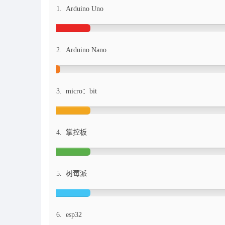
1. Arduino Uno
2. Arduino Nano
3. micro：bit
4. 掌控板
5. 树莓派
6. esp32