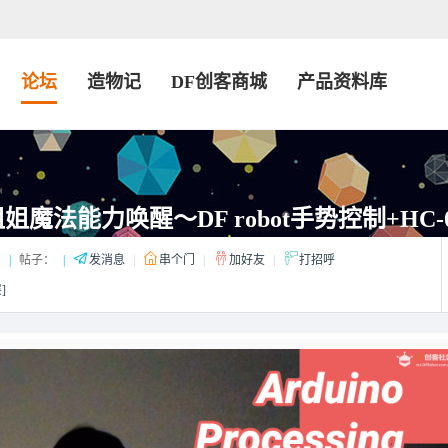
论坛
造物记
DF创客商城
产品资料库
法能力唤醒～DF robot手势控制+HC-05
：
|
帖子：
|
发消息
|
串个门
|
加好友
|
打招呼
]