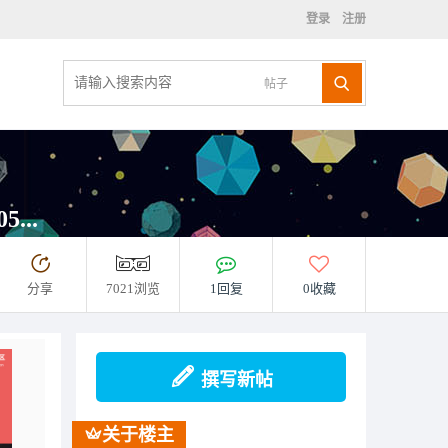
登录
注册
帖子
...
分享
7021浏览
1回复
0收藏
撰写新帖
关于楼主