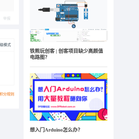
举报
级模式
铁熊玩创客 | 创客项目缺少高颜值
电路图？
积分规则
想入门Arduino怎么办？