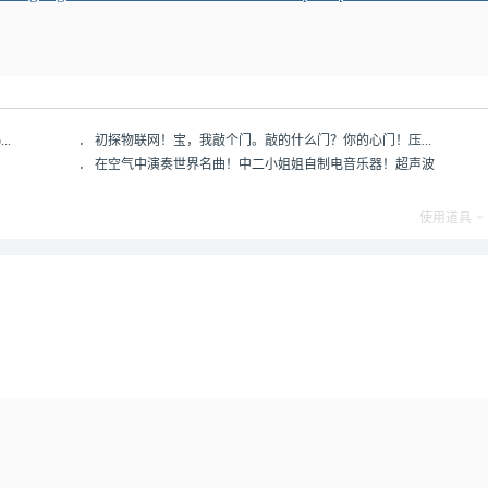
..
．
初探物联网！宝，我敲个门。敲的什么门？你的心门！压...
．
在空气中演奏世界名曲！中二小姐姐自制电音乐器！超声波
使用道具