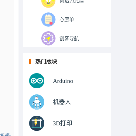
创造力兑换
心愿单
创客导航
热门版块
Arduino
机器人
3D打印
-multi