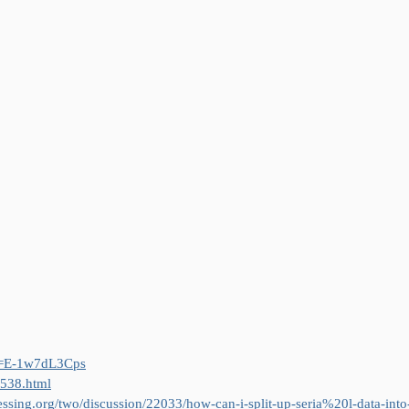
v=E-1w7dL3Cps
1538.html
essing.org/two/discussion/22033/how-can-i-split-up-seria%20l-data-into