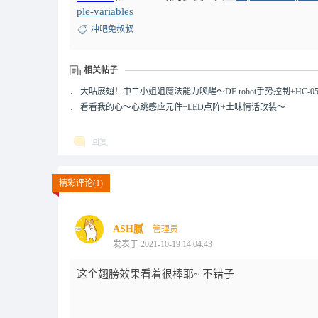
ple-variables
冲吧兔叔叔
相关帖子
．
大咕展翅！中二小姐姐魔法能力唤醒～DF robot手势控制+HC-05.
．
看看我的心～心跳感应元件+LED点阵+土味情话改装～
回复
精彩评论(1)
ASH腻
管理员
发表于 2021-10-19 14:04:43
这个翅膀效果看着很棒耶~ 不错子