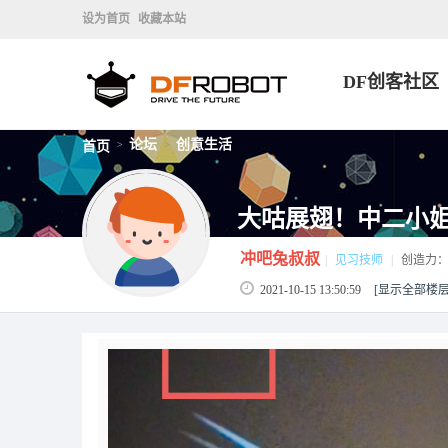
设为首页
收藏本站
DF创客社区
论坛
创意生活
首页
>
>
大咕展翅！中二小姐姐魔
冲吧兔叔叔
|
见习技师
|
创造力
2021-10-15 13:50:59
[显示全部楼层