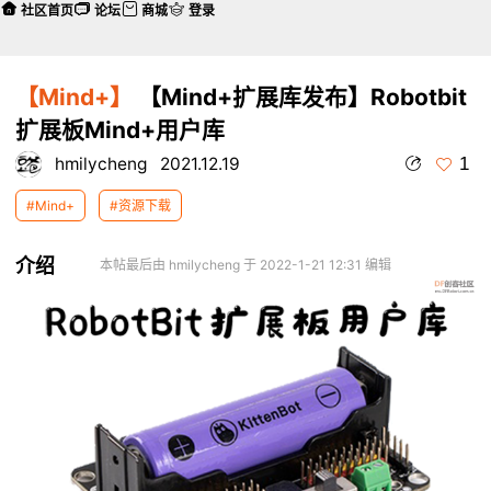
社区首页
论坛
商城
登录
【Mind+】
【Mind+扩展库发布】Robotbit
扩展板Mind+用户库
1
hmilycheng
2021.12.19
#Mind+
#资源下载
介绍
本帖最后由 hmilycheng 于 2022-1-21 12:31 编辑