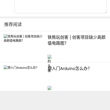
推荐阅读
铁熊玩创客 | 创客项目缺少高颜
值电路图？
想入门Arduino怎么办？
【掌控】mPython编程与教学
软件平台汇总