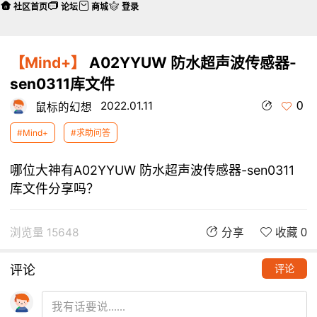
社区首页
论坛
商城
登录
【Mind+】
A02YYUW 防水超声波传感器-
sen0311库文件
0
2022.01.11
鼠标的幻想
#Mind+
#求助问答
哪位大神有A02YYUW 防水超声波传感器-sen0311
库文件分享吗？
浏览量 15648
分享
收藏 0
评论
评论