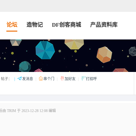
论坛
造物记
DF创客商城
产品资料库
帖子：
|
发消息
|
串个门
|
加好友
|
打招呼
 TRIM 于 2023-12-28 12:08 编辑