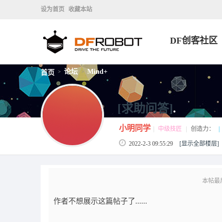
设为首页
收藏本站
DF创客社区
论坛
Mind+
首页
>
>
[求助问答]
.
小明同学
|
中级技匠
|
创造力：
|
2022-2-3 09:55:29
[显示全部楼层]
本帖最后由
作者不想展示这篇帖子了......