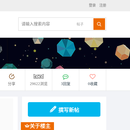
登录
注册
帖子
分享
29622浏览
3回复
0收藏
撰写新帖
关于楼主