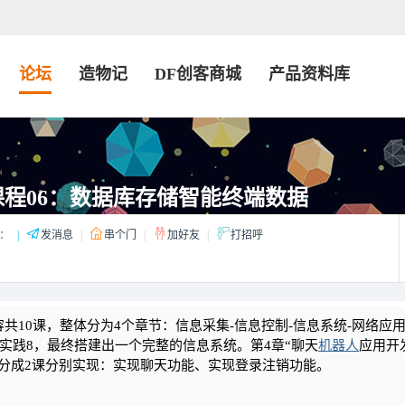
论坛
造物记
DF创客商城
产品资料库
程06：数据库存储智能终端数据
：
|
发消息
|
串个门
|
加好友
|
打招呼
容共10课，整体分为4个章节
：
信息采集-信息控制-信息系统-网络应
~实践8，最终搭建出一个完整的信息系统。第4章
“聊天
机器人
应用开
分成2课分别实现：实现聊天功能、实现登录注销功能。