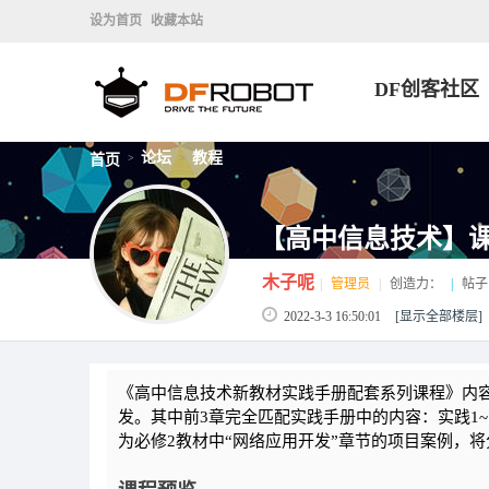
设为首页
收藏本站
DF创客社区
论坛
教程
首页
>
>
【高中信息技术】课
木子呢
|
管理员
|
创造力：
|
帖子
2022-3-3 16:50:01
[显示全部楼层]
《高中信息技术新教材实践手册配套系列课程》
内
发。
其中前3章完全匹配实践手册中的内容：实践1
为必修2教材中
“网络应用开发”
章节的项目案例，将