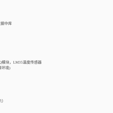
数据中库
Q模块，LM35温度传感器
译环境)
示）