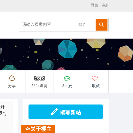
登录
注册
帖子
分享
5324浏览
3回复
1收藏
用开
撰写新帖
发”，
关于楼主