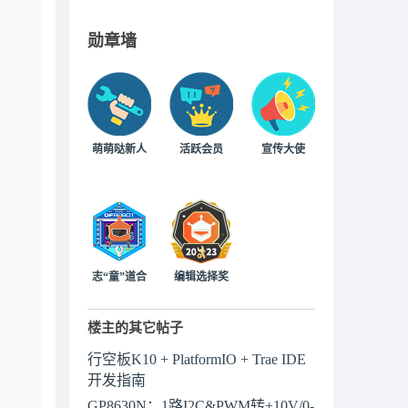
勋章墙
萌萌哒新人
活跃会员
宣传大使
志“童”道合
编辑选择奖
楼主的其它帖子
行空板K10 + PlatformIO + Trae IDE
开发指南
GP8630N：1路I2C&PWM转±10V/0-