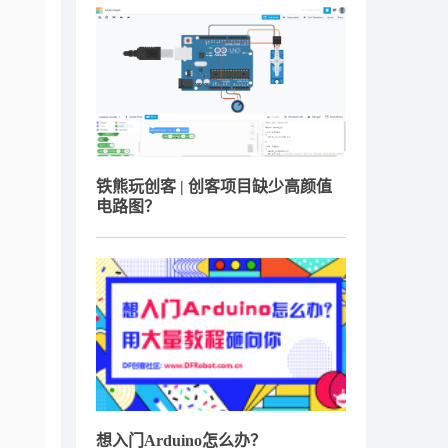
铁熊玩创客 | 创客项目缺少高颜值
电路图？
想入门Arduino怎么办？