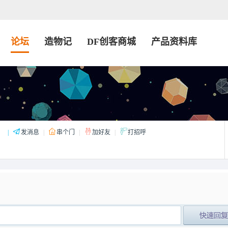
论坛
造物记
DF创客商城
产品资料库
：
|
发消息
|
串个门
|
加好友
|
打招呼