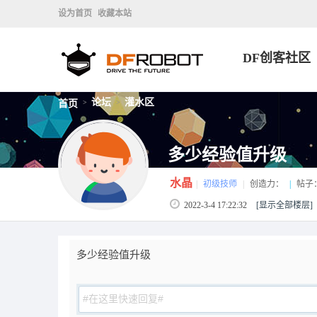
设为首页
收藏本站
DF创客社区
论坛
灌水区
首页
>
>
多少经验值升级
水晶
|
初级技师
|
创造力：
|
帖子
2022-3-4 17:22:32
[显示全部楼层]
多少经验值升级