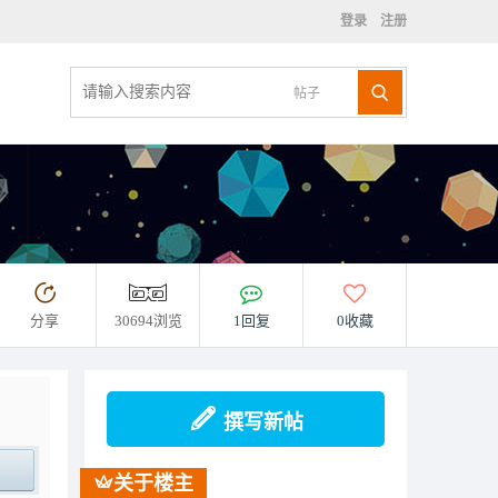
登录
注册
帖子
分享
30694浏览
1回复
0收藏
撰写新帖
关于楼主