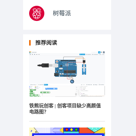
树莓派
推荐阅读
铁熊玩创客 | 创客项目缺少高颜值
电路图？