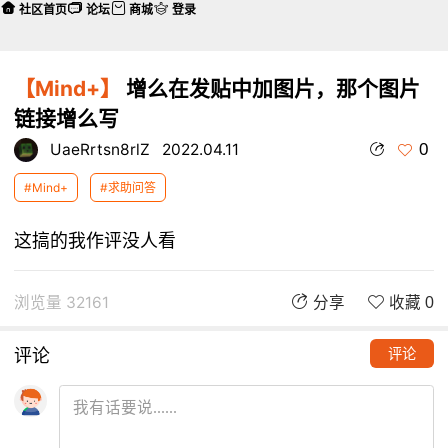
社区首页
论坛
商城
登录
【Mind+】
增么在发贴中加图片，那个图片
链接增么写
0
UaeRrtsn8rlZ
2022.04.11
#Mind+
#求助问答
这搞的我作评没人看
浏览量 32161
分享
收藏 0
评论
评论