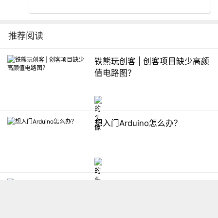
推荐阅读
铁熊玩创客 | 创客项目缺少高颜
值电路图？
想入门Arduino怎么办？
【掌控】mPython编程与教学
软件平台汇总