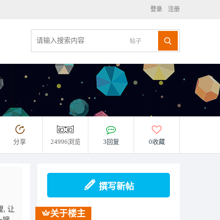
登录
注册
帖子
分享
24996浏览
3回复
0收藏
撰写新帖
, 让
关于楼主