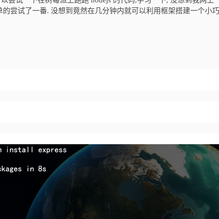
可以尝试一下在树莓派上跑跑 nodejs 的代码,学习一下, 没想到我网上
, 然后简单的尝试了一番. 没想到竟然在几分钟内就可以利用框架搭建一个小