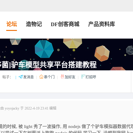
论坛
造物记
DF创客商城
产品资料库
移菌]驴车模型共享平台搭建教程
帖子：
|
发消息
|
串个门
|
加好友
|
打招呼
oyojacky 于 2022-4-19 23:41 编辑
时候, 被 light 秀了一波操作, 用 nodejs 做了个驴车模拟器数据代理