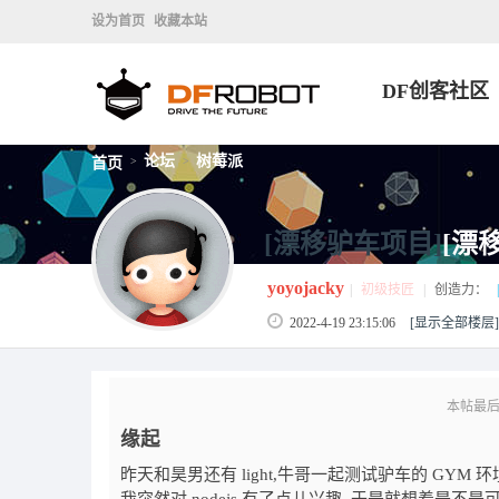
设为首页
收藏本站
DF创客社区
论坛
树莓派
首页
>
>
[漂移驴车项目]
[漂
yoyojacky
|
初级技匠
|
创造力：
|
2022-4-19 23:15:06
[显示全部楼层]
本帖最后由 y
缘起
昨天和昊男还有 light,牛哥一起测试驴车的 GYM 环境的