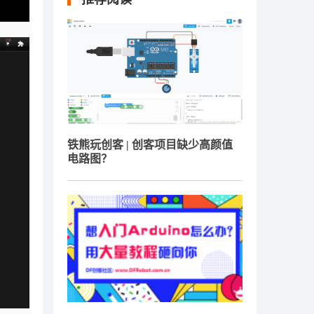
铁熊玩创客 | 创客项目缺少高颜值
电路图？