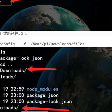
件存放路径并启用.
/config   -f  /home/pi/Downloads/files