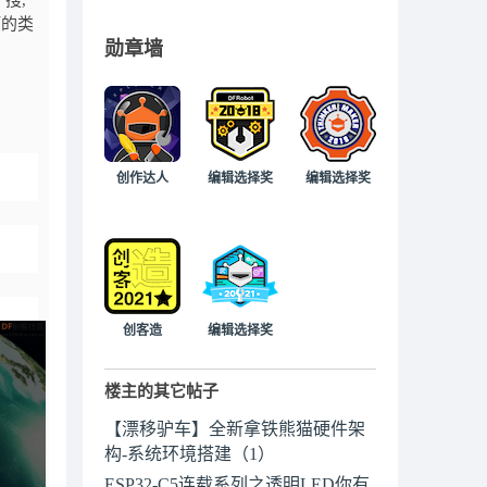
一搜,
巧的类
勋章墙
创作达人
编辑选择奖
编辑选择奖
创客造
编辑选择奖
楼主的其它帖子
【漂移驴车】全新拿铁熊猫硬件架
构-系统环境搭建（1）
ESP32-C5连载系列之透明LED你有