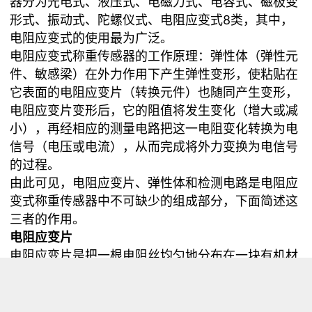
器分为光电式、液压式、电磁力式、电容式、磁极变
形式、振动式、陀螺仪式、电阻应变式8类，其中，
电阻应变式的使用最为广泛。
电阻应变式称重传感器的工作原理：弹性体（弹性元
件、敏感梁）在外力作用下产生弹性变形，使粘贴在
它表面的电阻应变片（转换元件）也随同产生变形，
电阻应变片变形后，它的阻值将发生变化（增大或减
小），再经相应的测量电路把这一电阻变化转换为电
信号（电压或电流），从而完成将外力变换为电信号
的过程。
由此可见，电阻应变片、弹性体和检测电路是电阻应
变式称重传感器中不可缺少的组成部分，下面简述这
三者的作用。
电阻应变片
电阻应变片是把一根电阻丝均匀地分布在一块有机材
料制成的基底上，即成为一片应变片，其最重要的参
数是灵敏系数K。 需要说明的是：灵敏度系数K值的
大小是由制作金属电阻丝材料的性质决定的一个常