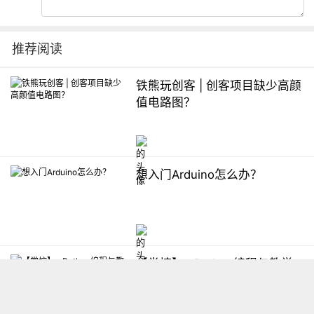
推荐阅读
铁熊玩创客 | 创客项目缺少高颜
值电路图？
想入门Arduino怎么办？
【掌控】mPython编程与教学
软件平台汇总