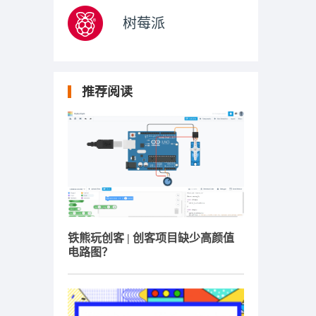
树莓派
推荐阅读
铁熊玩创客 | 创客项目缺少高颜值
电路图？