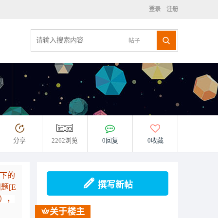
登录
注册
帖子
分享
2262浏览
0回复
0收藏
w下的
撰写新帖
题[E
功），
关于楼主