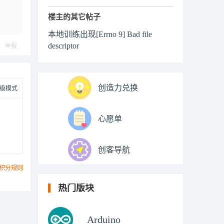
楼主的其它帖子
本地训练出现[Errno 9] Bad file
descriptor
举报
创造力兑换
级模式
心愿单
创客导航
积分规则
热门版块
Arduino