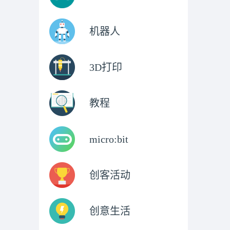
机器人
3D打印
教程
micro:bit
创客活动
创意生活