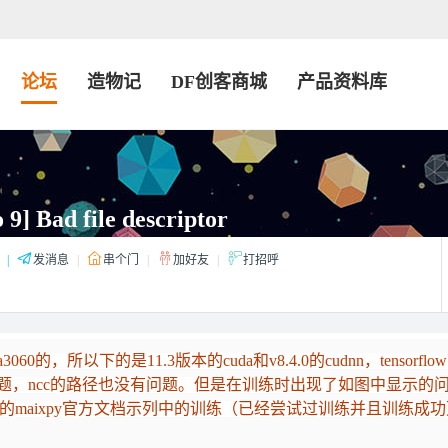
论坛
造物记
DF创客商城
产品资料库
Bad file descriptor
|
发消息
|
串个门
|
加好友
|
打招呼
，所以下的是11.3版本的cuda和v8.4.0的cudnn，tensorflo
问题，ncc的路径也没有问题。但是在训练时出现了如图中显示的问
是我用的训练集是下的maixpy官方文档示列中的训练（已经尝试过训练并且训练成