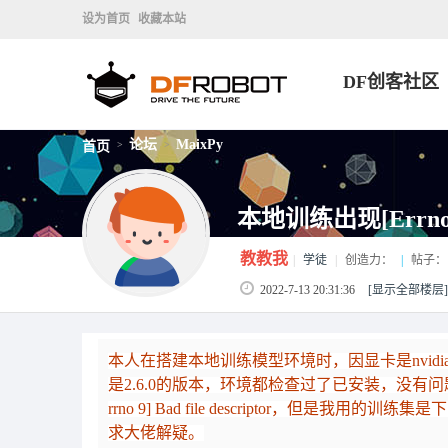
设为首页
收藏本站
DF创客社区
论坛
MaixPy
首页
>
>
本地训练出现[Errno 9] 
教教我
|
学徒
|
创造力：
|
帖子：
2022-7-13 20:31:36
[显示全部楼层]
本人在搭建本地训练模型环境时，因显卡是nvidia3060的
是2.6.0的版本，环境都检查过了已安装，没有
rrno 9] Bad file descriptor，但
求大佬解疑。