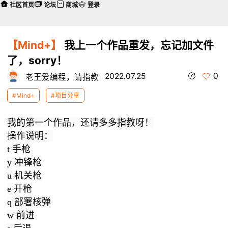
社区首页
论坛
商城
登录
【Mind+】
我上一个作品重发，忘记加文件
了，sorry！
0
2022.07.25
老王爱编程，请指教
#Mind+
#项目分享
我的第一个作品，还请多多指教呀！
操作说明：
t 手枪
y 冲锋枪
u 机关枪
e 开枪
q 部署核弹
w 前进