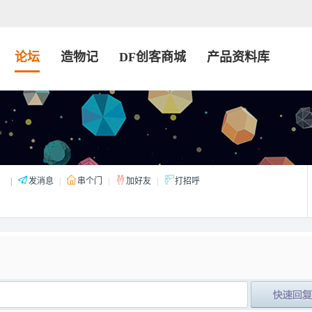
论坛
造物记
DF创客商城
产品资料库
：
|
发消息
|
串个门
|
加好友
|
打招呼