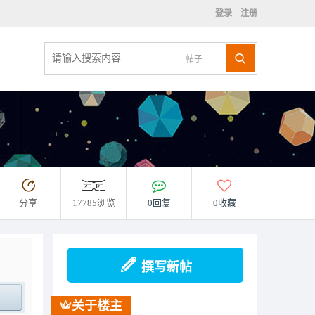
登录
注册
帖子
分享
17785浏览
0回复
0收藏
撰写新帖
关于楼主