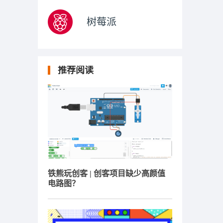
树莓派
推荐阅读
铁熊玩创客 | 创客项目缺少高颜值
电路图？