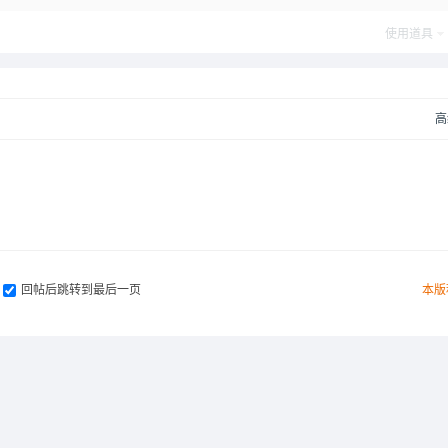
post_newre
使用道具
高
回帖后跳转到最后一页
本版