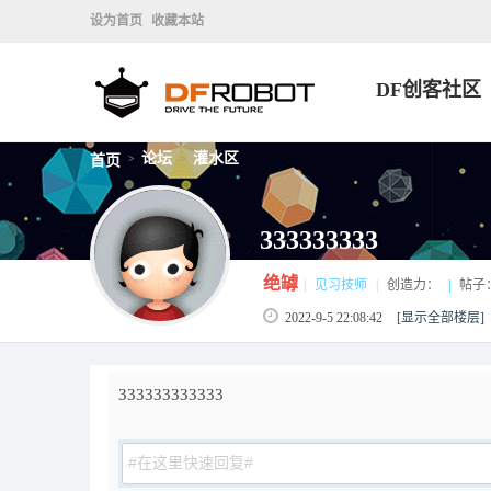
设为首页
收藏本站
DF创客社区
论坛
灌水区
首页
>
>
333333333
绝罅
|
见习技师
|
创造力：
|
帖子
2022-9-5 22:08:42
[显示全部楼层]
333333333333