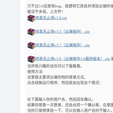
只不过3.0还是有bug，我便将它改良并添加云端存储
废话不多说，上文件！
修真无止境v3.0.zip
修真无止境v3.5（云端保存）.zip
修真无止境v3.7（云端保存）.zip
修真无止境v3.8（云端保存3.0最终版本）.zip
当然有兴趣的话也可以下载看看。
使用方法:
这里我主要讲云端存档的登录方式。
点击绿旗运行程序，然后就会出现这个情况：
在下面输入你的用户名，然后回车确认。
如果你是第一次登录，还会出现一个确认框，在里面
当你只是想体验一下，可以在输入用户名时不输入，