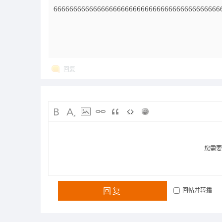
666666666666666666666666666666666666666666
回复
您需
回复
回帖并转播