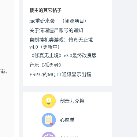
楼主的其它帖子
mc重磅来袭！（闭源项目）
关于清理僵尸账号的通知
自制挂机类游戏：修真无止境
v4.0（更新中）
《修真无止境》v3.0最终改良版
音乐《孤勇者》
下载，
ESP32的MQTT通讯显示出错
创造力兑换
心愿单