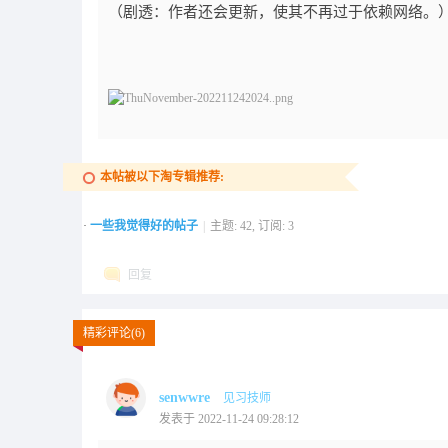
（剧透：作者还会更新，使其不再过于依赖网络。
本帖被以下淘专辑推荐:
·
一些我觉得好的帖子
|
主题: 42, 订阅: 3
回复
精彩评论(6)
senwwre
见习技师
发表于 2022-11-24 09:28:12