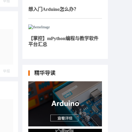
举报
想入门Arduino怎么办？
【掌控】mPython编程与教学软件
平台汇总
举报
精华导读