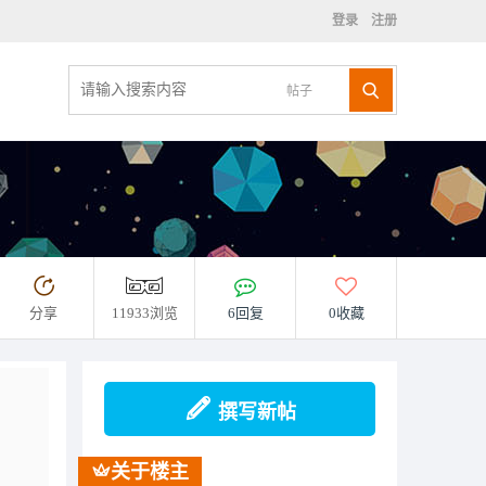
登录
注册
帖子
分享
11933浏览
6回复
0收藏
撰写新帖
关于楼主