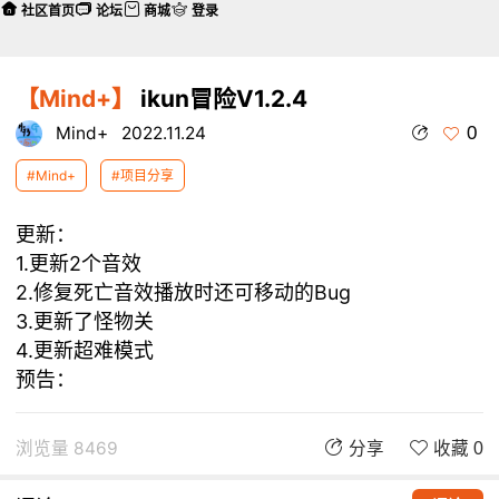
社区首页
论坛
商城
登录
【Mind+】
ikun冒险V1.2.4
0
Mind+
2022.11.24
#Mind+
#项目分享
更新：
1.更新2个音效
2.修复死亡音效播放时还可移动的Bug
3.更新了怪物关
4.更新超难模式
预告：
浏览量 8469
分享
收藏 0