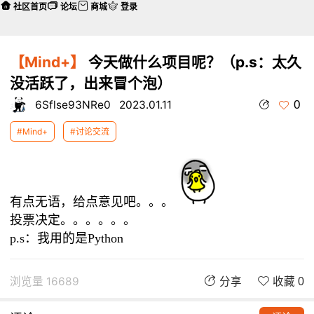
社区首页
论坛
商城
登录
【Mind+】
今天做什么项目呢？（p.s：太久
没活跃了，出来冒个泡）
0
6Sflse93NRe0
2023.01.11
#Mind+
#讨论交流
有点无语，给点意见吧。。。
投票决定。。。。。。
p.s：我用的是Python
浏览量 16689
分享
收藏 0