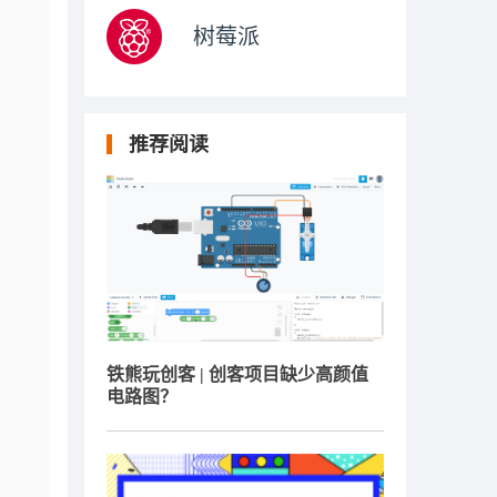
树莓派
推荐阅读
铁熊玩创客 | 创客项目缺少高颜值
电路图？