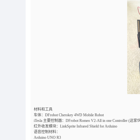
材料和工具
车体：DFrobot Cherokey 4WD Mobile Robot
iTesla 主要控制器：DFrobot Romeo V2-All in one Controll
红外收发模块：LinkSprite Infrared Shield for Arduino
语音控制材料：
Arduino UNO R3