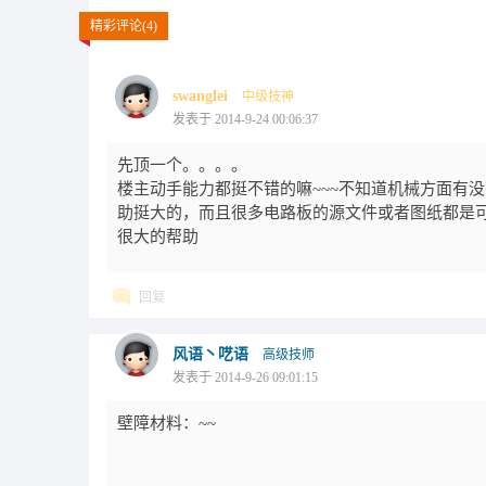
精彩评论(4)
swanglei
中级技神
发表于 2014-9-24 00:06:37
先顶一个。。。。
楼主动手能力都挺不错的嘛~~~不知道机械方面有
助挺大的，而且很多电路板的源文件或者图纸都是可
很大的帮助
回复
风语丶呓语
高级技师
发表于 2014-9-26 09:01:15
壁障材料：~~