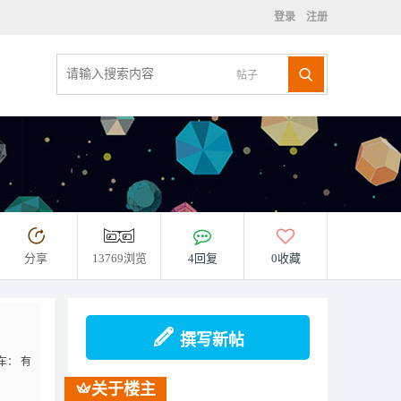
登录
注册
帖子
分享
13769浏览
4回复
0收藏
撰写新帖
车： 有
关于楼主