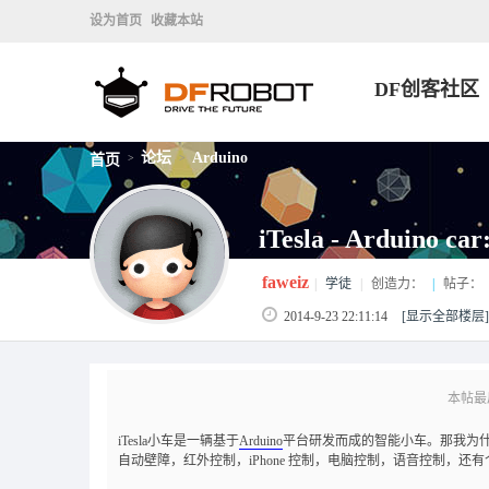
设为首页
收藏本站
DF创客社区
论坛
Arduino
首页
>
>
iTesla - Arduino
faweiz
|
学徒
|
创造力：
|
帖子：
2014-9-23 22:11:14
[显示全部楼层]
本帖最后由
iTesla小车是一辆基于
Arduino
平台研发而成的智能小车。那我为什么夸
自动壁障，红外控制，iPhone 控制，电脑控制，语音控制，还