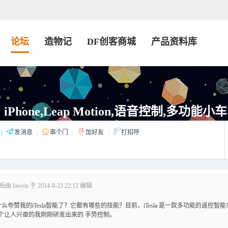
论坛
造物记
DF创客商城
产品资料库
 car: iPhone,Leap Motion,语音控制,多功能小车
|
发消息
|
串个门
|
加好友
|
打招呼
 faweiz 于 2014-9-23 22:12 编辑
赞我的iTesla智能了？它都有哪些的技能？目前，iTesla 是一款多功能的遥控智能
有个让人兴奋的我刚刚研发出来的 手势控制。