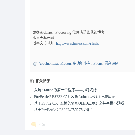
更多Arduino，Processing 代码请游览我的博客!
本人无私奉献!
博客文章地址:
http://www.faweiz.com/iTesla/
Arduino
,
Leap Motion
,
多功能小车
,
iPhone
,
语音识别
相关帖子
．
入坑Arduino的第一个程序——小灯闪烁
．
FireBeetle 2 ESP32-C5开发板Arduino环境个人IP展示
．
基于ESP32-C5开发板的驱动OLED显示屏之井字棋小游戏
．
基于FireBeetle 2 ESP32-C5的游戏搭子
回复