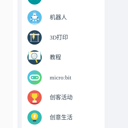
机器人
3D打印
教程
micro:bit
创客活动
创意生活