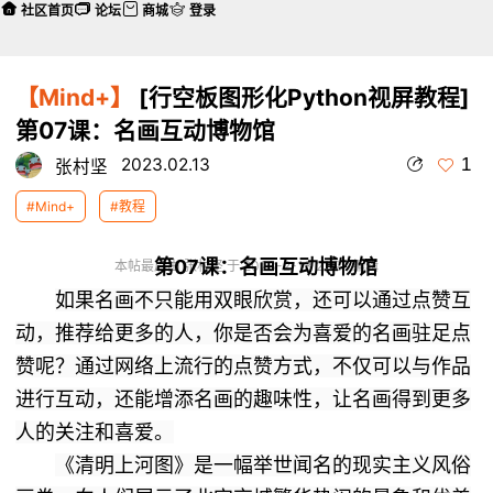
社区首页
论坛
商城
登录
【Mind+】
[行空板图形化Python视屏教程]
第07课：名画互动博物馆
1
2023.02.13
张村坚
#Mind+
#教程
第07课：名画互动博物馆
本帖最后由 张村坚 于 2023-2-13 21:27 编辑
如果名画不只能用双眼欣赏，还可以通过点赞互
动，推荐给更多的人，你是否会为喜爱的名画驻足点
赞呢？通过网络上流行的点赞方式，不仅可以与作品
进行互动，还能增添
名画的趣味性，让名画得到更多
人的关注和喜爱。
《清明上河图》是一幅举世闻名的现实主义风俗