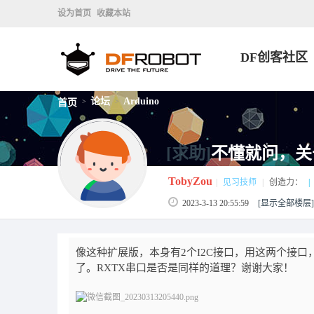
设为首页
收藏本站
DF创客社区
论坛
Arduino
首页
>
>
[求助]
不懂就问，关
TobyZou
|
见习技师
|
创造力：
|
2023-3-13 20:55:59
[显示全部楼层]
像这种扩展版，本身有2个I2C接口，用这两个接口，
了。RXTX串口是否是同样的道理？谢谢大家！