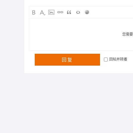
您需
回复
回帖并转播