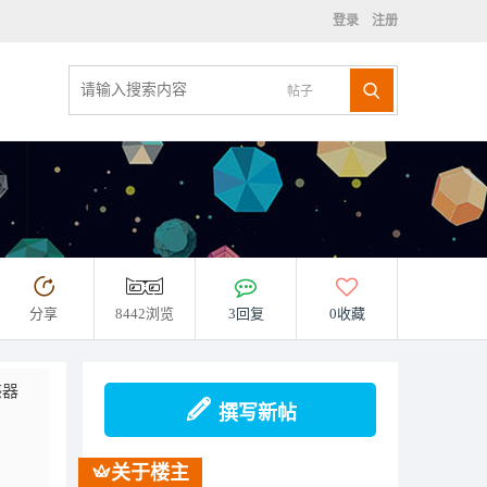
登录
注册
帖子
分享
8442浏览
3回复
0收藏
感器
撰写新帖
关于楼主