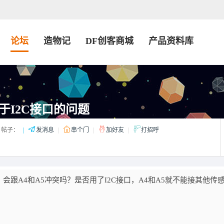
论坛
造物记
DF创客商城
产品资料库
于I2C接口的问题
帖子：
|
发消息
|
串个门
|
加好友
|
打招呼
会跟A4和A5冲突吗？是否用了I2C接口，A4和A5就不能接其他传