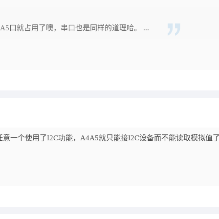
A4和A5口就占用了噢，串口也是同样的道理哈。 ...
任意一个使用了I2C功能，A4A5就只能接I2C设备而不能读取模拟值