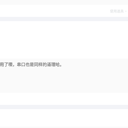
使用道具
5口就占用了噢，串口也是同样的道理哈。