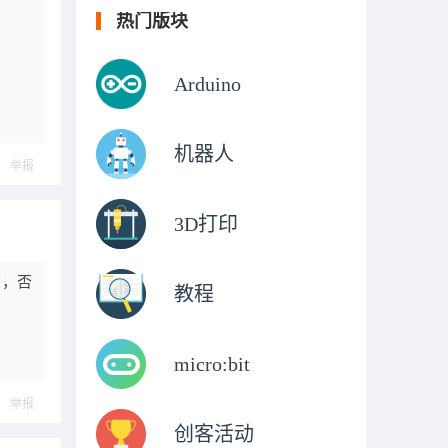
热门版块
Arduino
机器人
举报
3D打印
了，否
教程
micro:bit
举报
创客活动