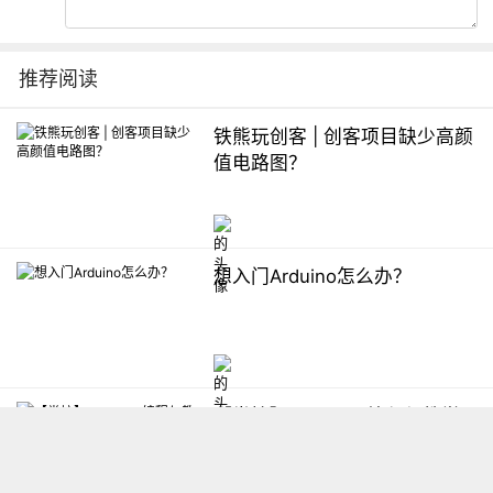
推荐阅读
铁熊玩创客 | 创客项目缺少高颜
值电路图？
想入门Arduino怎么办？
【掌控】mPython编程与教学
软件平台汇总