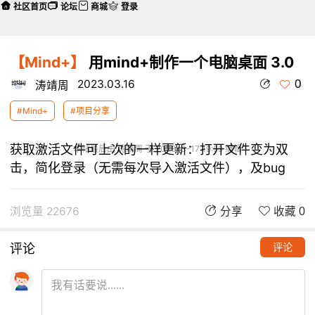
社区首页
论坛
商城
登录
【Mind+】
用mind+制作一个电脑桌面 3.0
0
2023.03.16
涛靖周
#Mind+
#项目分享
获取激活文件可上次的一样更新：打开文件变为双
本帖最后由 涛靖周 于 2023-3-17 19:59 编辑
击，简化登录（无需每次导入激活文件），及bug
浏览量 22676
分享
收藏 0
评论
评论