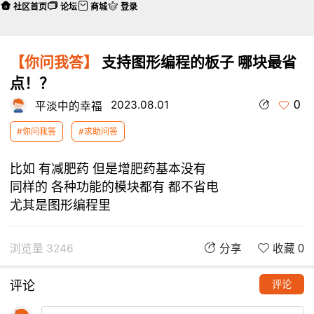
社区首页
论坛
商城
登录
【你问我答】
支持图形编程的板子 哪块最省
点！？
0
2023.08.01
平淡中的幸福
#你问我答
#求助问答
比如 有减肥药 但是增肥药基本没有
同样的 各种功能的模块都有 都不省电
尤其是图形编程里
浏览量 3246
分享
收藏 0
评论
评论