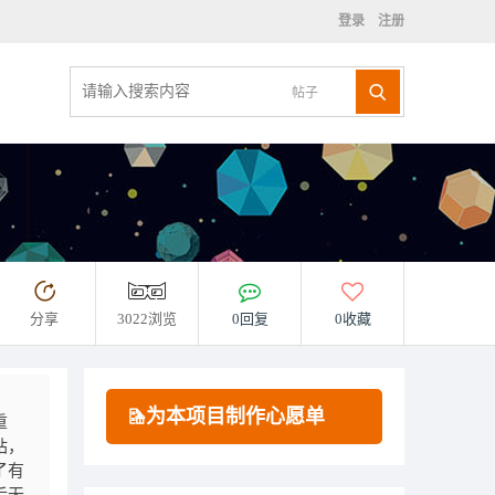
登录
注册
帖子
分享
3022浏览
0回复
0收藏
为本项目制作心愿单
重
站，
了有