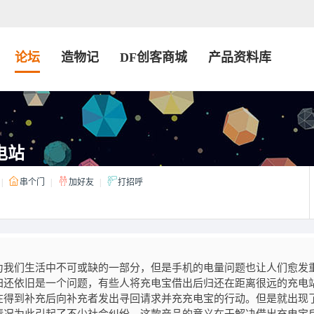
论坛
造物记
DF创客商城
产品资料库
电站
|
串个门
|
加好友
|
打招呼
为我们生活中不可或缺的一部分，但是手机的电量问题也让人们愈发
归还依旧是一个问题，有些人将充电宝借出后归还在距离很远的充电
在得到补充后向补充者发出寻回请求并充充电宝的行动。但是就出现