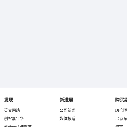
发现
新进展
购买
英文网站
公司新闻
DF创
创客嘉年华
媒体报道
JD京
蘑菇云科创教育
淘宝