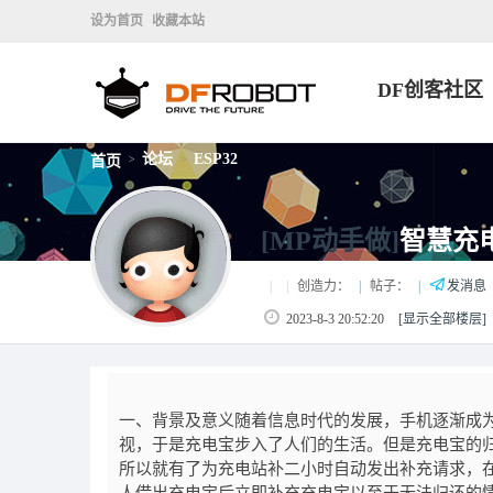
设为首页
收藏本站
DF创客社区
论坛
ESP32
首页
>
>
[MP动手做]
智慧充
|
|
创造力：
|
帖子：
|
发消息
2023-8-3 20:52:20
[显示全部楼层]
一、背景及意义随着信息时代的发展，手机逐渐成
视，于是充电宝步入了人们的生活。但是充电宝的
所以就有了为充电站补二小时自动发出补充请求，