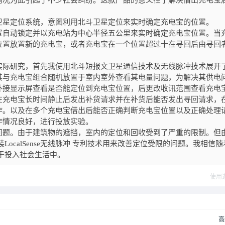
情况为此引起了不少社会纠纷。这款产品的意义在于解决借出充电宝
卫星定位系统，意图利用北斗卫星定位来实时确定充电宝的位置。
置自动锁定并以充电站为中心半径五公里来实时确定充电宝位置。当
位置放置新的充电宝，或者充电宝在一个位置超过十在寻回后由寻回
实际研究，首先我使用北斗短报文卫星通信技术及无线脉冲技术展开
其与充电宝组合随机放置于室内室外查看其电量问题，为解决其供电
外接显示屏查看是否能定位到充电宝位置，后更改收讯范围查看充电
在充电宝长时间静止后发出补货请求并在补货后能否发出寻回请求，
作。以及在多个充电宝借出后能否正确判断充电宝位置以及正确处理
作情况良好，进行投放实验。
问题。由于建筑物的遮挡，室内的定位和回收受到了严重的限制。但
ocalSense无线脉冲 专利技术用来改善定位受限的问题。我相信随
于投入社会生活中。
使用
高