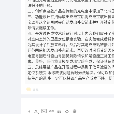
人借出充电宝后立即补充充电宝以至于无法归还的
法归还的问题。
二、创新点这款产品在传统的充电宝中添加了北斗
三、功能设计在扫码取出充电宝后将充电宝取出位
宝离开这个范围时会自动发出补货请求并打开锁定
除请求继续工作。
四、开发过程或技术验证针对以上内容我们展开了
对室内室外的卫星定位精度实验。在实验完成后将
为其设计了后放置电源。然后将其与充电站链接并
开范围后能否发出补充请求。再更改时间看其是否
电宝寻回后能否由寻回员解除请求和是否能正常工
求。最终，我们将其模型成功实验完成，保证其运
五、总结展望产品在开发过程中遇到了信号遮挡的
定位系统受 限缘故该问题暂时无法解决。但可以加装L
技生产的进 步一定可以将该产品生产成本下降，便
回复