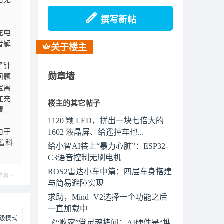
后无
撰写新帖
充电
者解
关于楼主
了针
勋章墙
问题
宝离
在充
楼主的其它帖子
请
1120 颗 LED，拼出一块七倍大的
由于
1602 液晶屏、给遥控车也...
着科
给小智AI装上“暴力心脏”：ESP32-
C3语音控制无刷电机
ROS2雷达小车中篇：四层车身搭建
道具
与简易避障实现
求助，Mind+V2选择一个功能之后
一直加载中
级模式
《“败家”党灵魂拷问：AI硬件是“堆