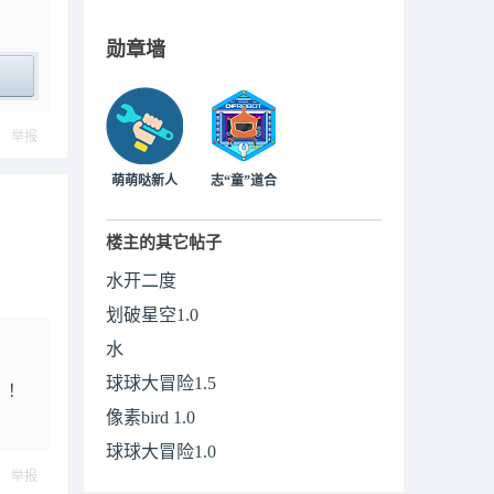
勋章墙
ply
举报
萌萌哒新人
志“童”道合
楼主的其它帖子
水开二度
划破星空1.0
水
球球大冒险1.5
！！
像素bird 1.0
球球大冒险1.0
举报