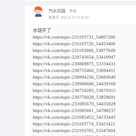
汽水乐园
学徒
发表于 2025-6-27 15:47:07
水烧开了
https://vk.com/topic-231193731_54807206
https://vk.com/topic-231193720_54453400
https://vk.com/topic-231193668_53877649
https://vk.com/topic-229745654_53410947
https://vk.com/topic-230869875_53334431
https://vk.com/topic-230755466_53694411
https://vk.com/topic-230894236_53693649
https://vk.com/topic-230908680_54439168
https://vk.com/topic-230759283_53679315
https://vk.com/topic-230776028_53859691
https://vk.com/topic-231085670_54435028
https://vk.com/topic-231085661_54788237
https://vk.com/topic-231085452_54133443
https://vk.com/topic-231193774_53423421
https://vk.com/topic-231193765_53347604