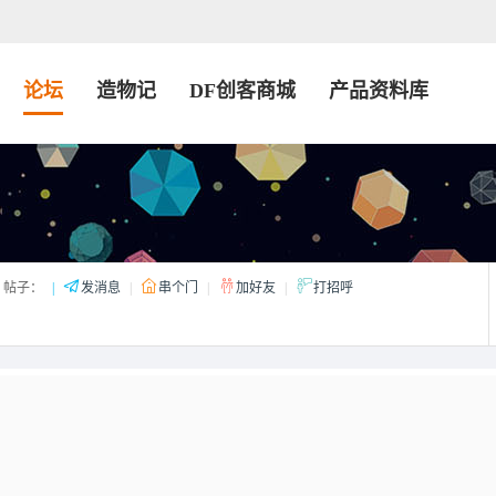
论坛
造物记
DF创客商城
产品资料库
帖子：
|
发消息
|
串个门
|
加好友
|
打招呼