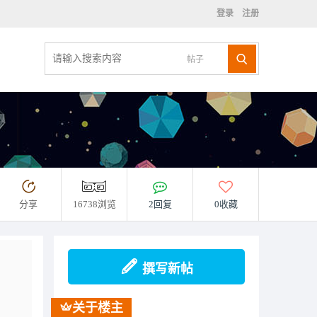
登录
注册
帖子
分享
16738浏览
2回复
0收藏
撰写新帖
关于楼主