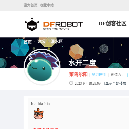
设为首页
收藏本站
DF创客社区
论坛
灌水区
首页
>
>
水开二度
菜鸟尔阳
|
见习技师
|
创造力：
|
2023-9-4 18:29:09
[显示全部楼层]
hia hia hia