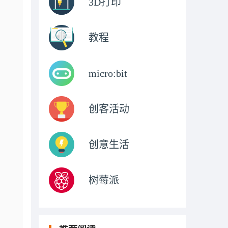
3D打印
教程
micro:bit
创客活动
创意生活
树莓派