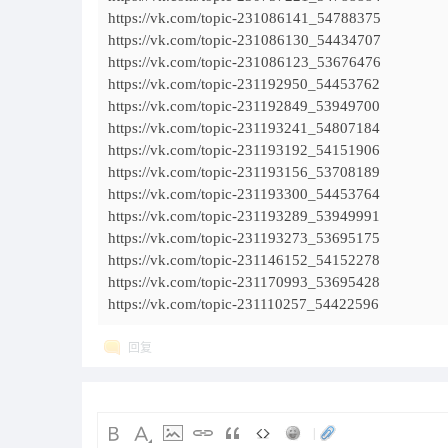
https://vk.com/topic-231086141_54788375
https://vk.com/topic-231086130_54434707
https://vk.com/topic-231086123_53676476
https://vk.com/topic-231192950_54453762
https://vk.com/topic-231192849_53949700
https://vk.com/topic-231193241_54807184
https://vk.com/topic-231193192_54151906
https://vk.com/topic-231193156_53708189
https://vk.com/topic-231193300_54453764
https://vk.com/topic-231193289_53949991
https://vk.com/topic-231193273_53695175
https://vk.com/topic-231146152_54152278
https://vk.com/topic-231170993_53695428
https://vk.com/topic-231110257_54422596
回复
|