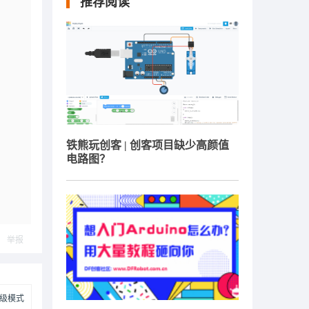
推荐阅读
铁熊玩创客 | 创客项目缺少高颜值
电路图？
举报
级模式