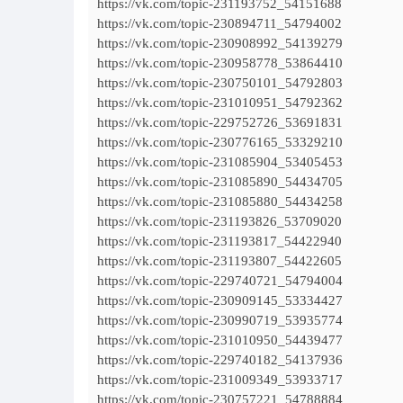
https://vk.com/topic-231193752_54151688
https://vk.com/topic-230894711_54794002
https://vk.com/topic-230908992_54139279
https://vk.com/topic-230958778_53864410
https://vk.com/topic-230750101_54792803
https://vk.com/topic-231010951_54792362
https://vk.com/topic-229752726_53691831
https://vk.com/topic-230776165_53329210
https://vk.com/topic-231085904_53405453
https://vk.com/topic-231085890_54434705
https://vk.com/topic-231085880_54434258
https://vk.com/topic-231193826_53709020
https://vk.com/topic-231193817_54422940
https://vk.com/topic-231193807_54422605
https://vk.com/topic-229740721_54794004
https://vk.com/topic-230909145_53334427
https://vk.com/topic-230990719_53935774
https://vk.com/topic-231010950_54439477
https://vk.com/topic-229740182_54137936
https://vk.com/topic-231009349_53933717
https://vk.com/topic-230757221_54788884