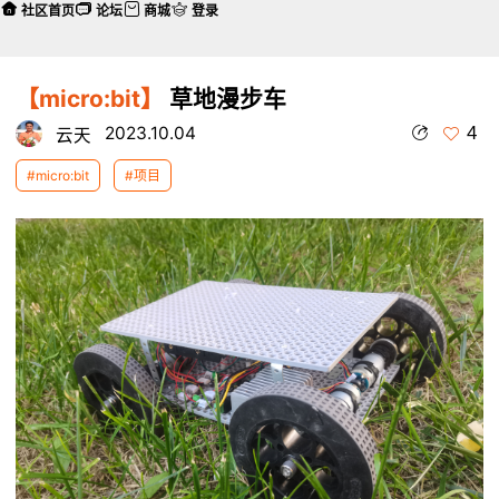
社区首页
论坛
商城
登录
【micro:bit】
草地漫步车
4
2023.10.04
云天
#micro:bit
#项目