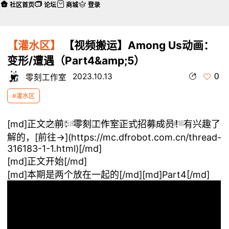
社区首页
论坛
商城
登录
【灌水区】
【视频搬运】Among Us动画：
变形/遭遇（Part4&amp;5）
0
2023.10.13
零刻工作室
#灌水区
[md]正文之前：零刻工作室正式招募成员！有兴趣了
本帖最后由 零刻工作室 于 2023-10-13 19:24 编辑
解的，[前往→](
https://mc.dfrobot.com.cn/thread-
316183-1-1.html
)[/md]
[md]正文开始[/md]
[md]本期是两个放在一起的[/md][md]Part4[/md]