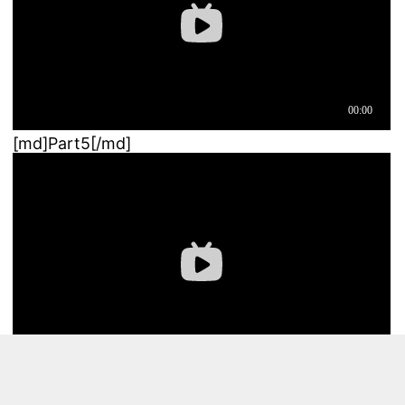
[md]Part5[/md]
[md]（好久没水帖了，哎我别打！）[/md] [md]感谢