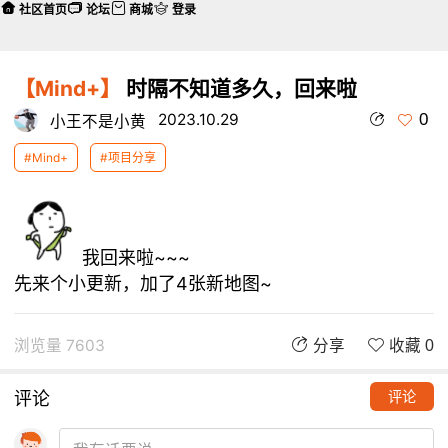
社区首页
论坛
商城
登录
【Mind+】
时隔不知道多久，回来啦
0
2023.10.29
小王不是小黄
#Mind+
#项目分享
我回来啦~~~
先来个小更新，加了4张新地图~
浏览量 7603
分享
收藏 0
评论
评论