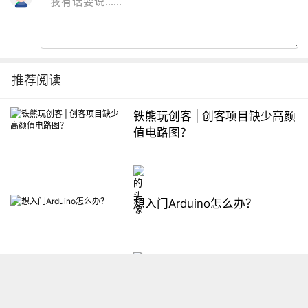
推荐阅读
铁熊玩创客 | 创客项目缺少高颜
值电路图？
想入门Arduino怎么办？
【掌控】mPython编程与教学
软件平台汇总