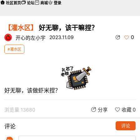
社区首页
论坛
商城
登录
【灌水区】
好无聊，该干嘛捏？
0
2023.11.09
开心的左小宇
#灌水区
好无聊，该做虾米捏？
浏览量 13680
分享
收藏 0
评论
评论