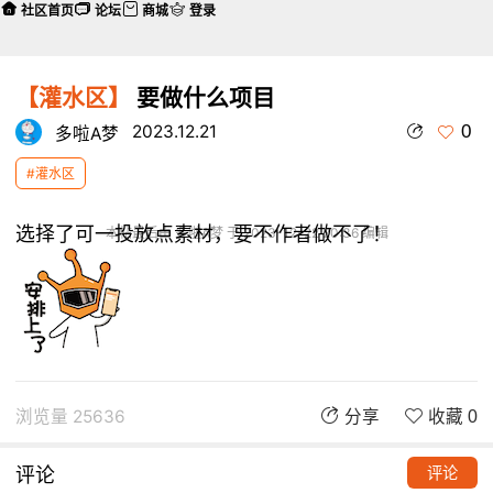
社区首页
论坛
商城
登录
【灌水区】
要做什么项目
0
2023.12.21
多啦A梦
#灌水区
选择了可一投放点素材，要不作者做不了！
本帖最后由 多啦A梦 于 2023-12-22 20:36 编辑
浏览量 25636
分享
收藏 0
评论
评论