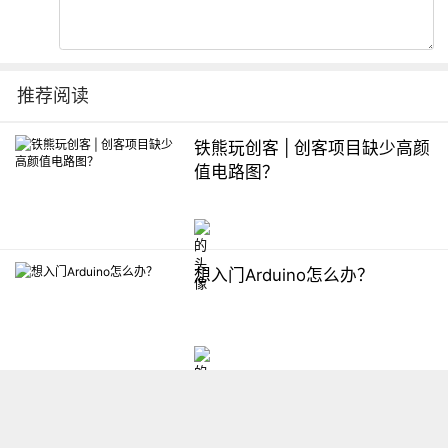
推荐阅读
铁熊玩创客 | 创客项目缺少高颜
值电路图？
想入门Arduino怎么办？
【掌控】mPython编程与教学
软件平台汇总