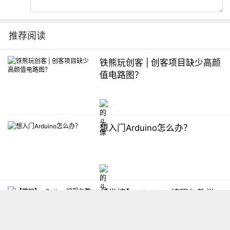
推荐阅读
铁熊玩创客 | 创客项目缺少高颜
值电路图？
想入门Arduino怎么办？
【掌控】mPython编程与教学
软件平台汇总