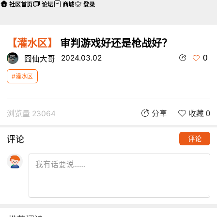
社区首页
论坛
商城
登录
【灌水区】
审判游戏好还是枪战好？
0
2024.03.02
囧仙大哥
#灌水区
浏览量 23064
分享
收藏 0
评论
评论