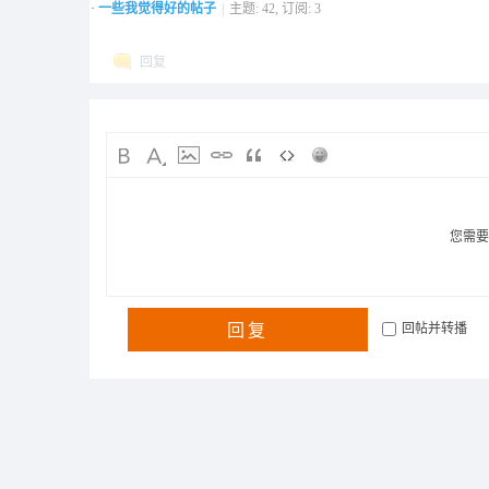
·
一些我觉得好的帖子
|
主题: 42, 订阅: 3
回复
您需
回复
回帖并转播