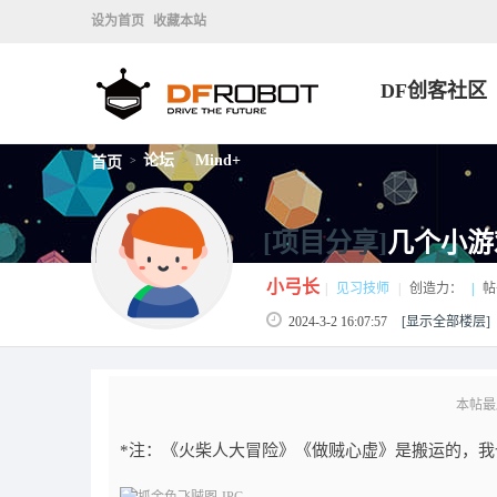
设为首页
收藏本站
DF创客社区
论坛
Mind+
首页
>
>
[项目分享]
几个小游
小弓长
|
见习技师
|
创造力：
|
帖
2024-3-2 16:07:57
[显示全部楼层]
本帖最后
*注：《火柴人大冒险》《做贼心虚》是搬运的，