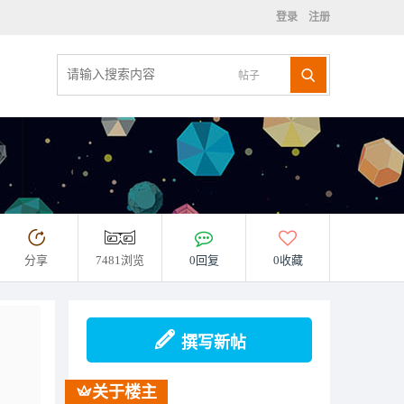
登录
注册
帖子
分享
7481浏览
0回复
0收藏
撰写新帖
关于楼主