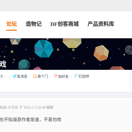
论坛
造物记
DF创客商城
产品资料库
戏
子：
|
发消息
|
串个门
|
加好友
|
打招呼
由 小弓长 于 2024-3-3 20:58 编辑
我也不知道原作者是谁，不喜勿喷