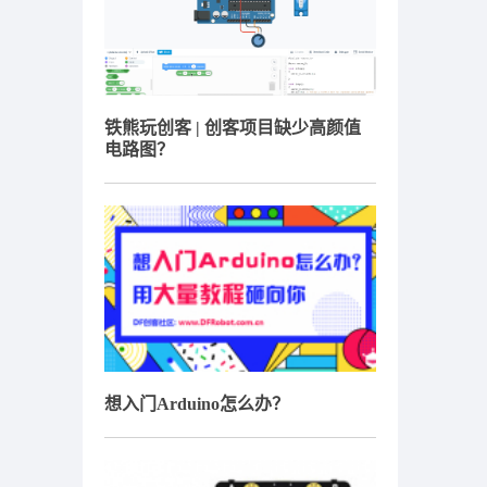
铁熊玩创客 | 创客项目缺少高颜值
电路图？
想入门Arduino怎么办？