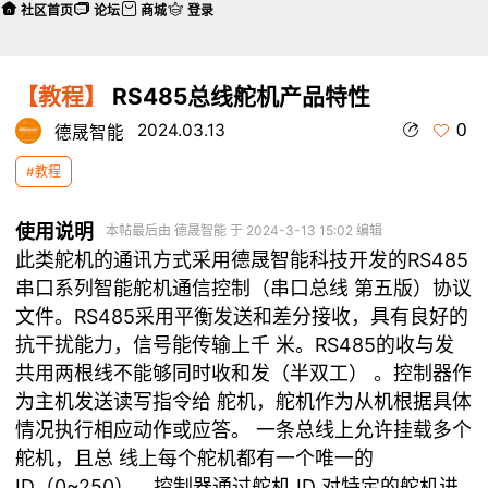
社区首页
论坛
商城
登录
【教程】
RS485总线舵机产品特性
0
2024.03.13
德晟智能
#教程
使用说明
本帖最后由 德晟智能 于 2024-3-13 15:02 编辑
此类舵机的通讯方式采用德晟智能科技开发的RS485
串口系列智能舵机通信控制（串口总线 第五版）协议
文件。RS485采用平衡发送和差分接收，具有良好的
抗干扰能力，信号能传输上千 米。RS485的收与发
共用两根线不能够同时收和发（半双工） 。控制器作
为主机发送读写指令给 舵机，舵机作为从机根据具体
情况执行相应动作或应答。 一条总线上允许挂载多个
舵机，且总 线上每个舵机都有一个唯一的
ID（0~250），控制器通过舵机 ID 对特定的舵机进